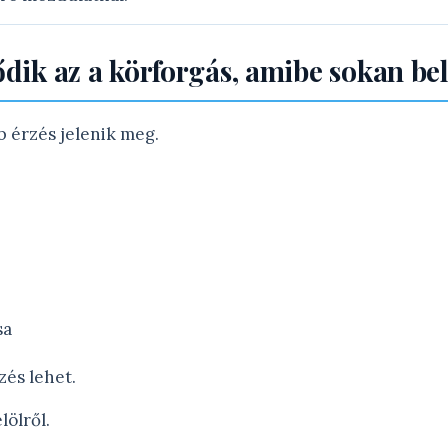
dődik az a körforgás, amibe sokan b
 érzés jelenik meg.
sa
zés lehet.
lölről.