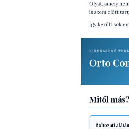
Olyat, amely nem
is szem előtt tart
Így került sok e
KIEMELKEDŐ TERM
Orto Com
Mitől más
Boltozati alátá