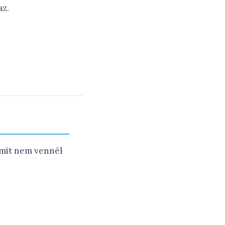
az.
mmit nem vennél