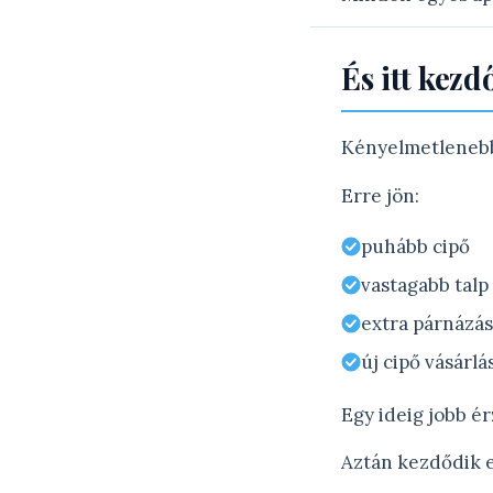
És itt kez
Kényelmetlenebb
Erre jön:
puhább cipő
vastagabb talp
extra párnázás
új cipő vásárlá
Egy ideig jobb ér
Aztán kezdődik e