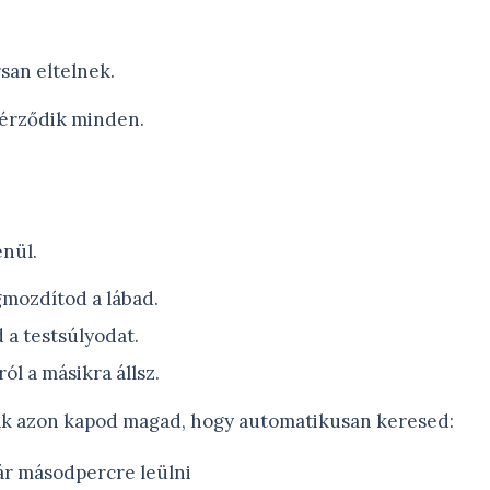
san eltelnek.
érződik minden.
.
enül.
mozdítod a lábad.
 a testsúlyodat.
ól a másikra állsz.
ak azon kapod magad, hogy automatikusan keresed:
ár másodpercre leülni