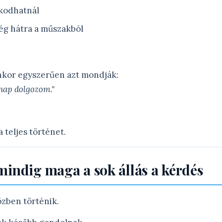
kodhatnál
g hátra a műszakból
nkor egyszerűen azt mondják:
nap dolgozom."
 teljes történet.
indig maga a sok állás a kérdés
zben történik.