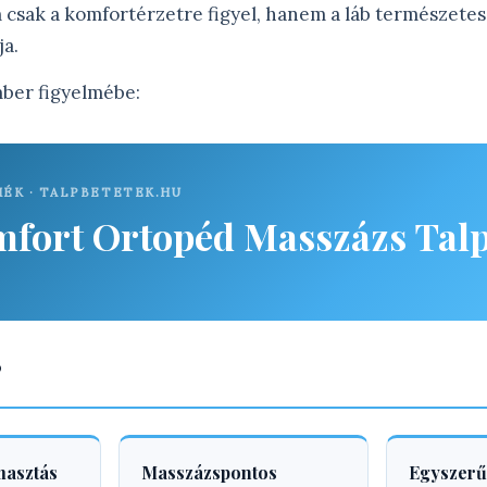
 csak a komfortérzetre figyel, hanem a láb természetes
ja.
mber figyelmébe:
ÉK · TALPBETETEK.HU
fort Ortopéd Masszázs Talp
?
masztás
Masszázspontos
Egyszerű