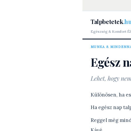
Talpbetetek
.h
Egészség & Komfort
·
É
MUNKA & MINDENN
Egész n
Lehet, hogy nem
Különösen, ha es
Ha egész nap tal
Reggel még min
Kávé.