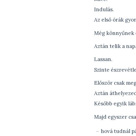
Indulás.
Az első órák gyor
Még könnyűnek 
Aztán telik a nap
Lassan.
Szinte észrevétl
Először csak meg
Aztán áthelyezed
Később egyik lábr
Majd egyszer cs
hová tudnál p