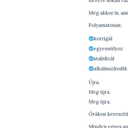
És erre sokan cs
Még akkor is, ami
Folyamatosan:
korrigál
egyensúlyoz
stabilizál
alkalmazkodik
Újra.
Meg újra.
Meg újra.
Órákon keresztü
Minden egyes ap