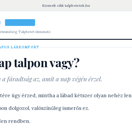
Kiemelt cikk
·
talpbetetek.hu
u
LÁBEGÉSZSÉG
letminőség
·
Talpbetét útmutató
APOS LÁBKOMFORT
ap talpon vagy?
 a fáradtság az, amit a nap végén érzel.
tére úgy érzed, mintha a lábad kétszer olyan nehéz len
pon dolgozol, valószínűleg ismerős ez.
den rendben.