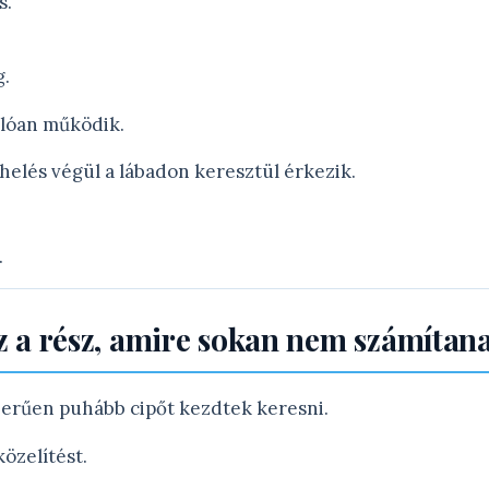
s.
.
nlóan működik.
elés végül a lábadon keresztül érkezik.
.
 az a rész, amire sokan nem számítan
erűen puhább cipőt kezdtek keresni.
zelítést.