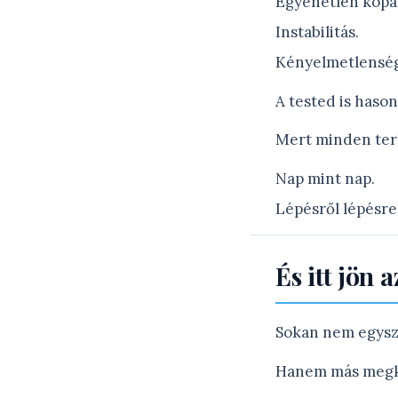
Egyenetlen kopá
Instabilitás.
Kényelmetlenség
A tested is haso
Mert minden terh
Nap mint nap.
Lépésről lépésre
És itt jön
Sokan nem egysz
Hanem más megkö