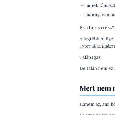
minek támasz
mennyi van mé
És a furcsa rész?
A legtöbben ilye
„Normális. Egész 
Talán igaz.
De talán nem ez a
Mert nem m
Hanem az, ami kö