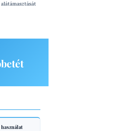
 alátámasztását
betét
 használat