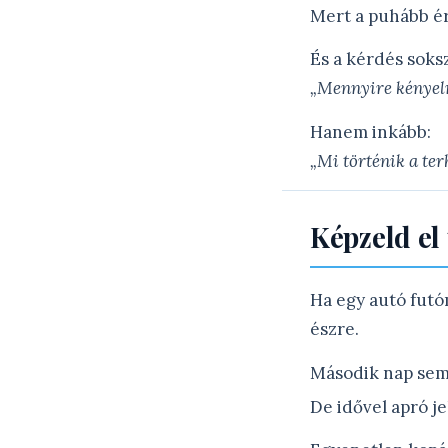
Mert a puhább ér
És a kérdés soks
„Mennyire kényel
Hanem inkább:
„Mi történik a terh
Képzeld el
Ha egy autó futó
észre.
Második nap sem
De idővel apró j