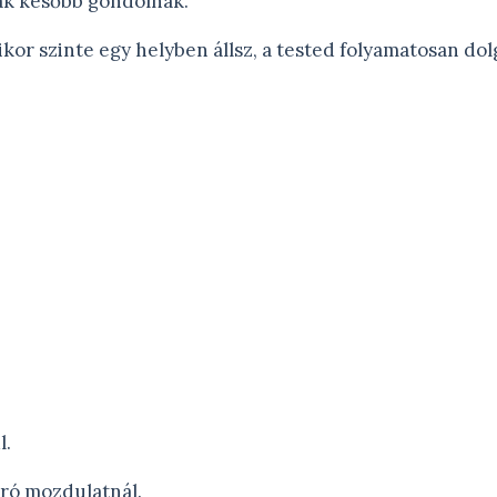
ak később gondolnak.
kor szinte egy helyben állsz, a tested folyamatosan dol
l.
ró mozdulatnál.