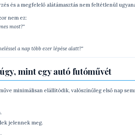
zés és a megfelelő alátámasztás nem feltétlenül ugyan
zor nem ez:
mes most?"
eléssel a nap több ezer lépése alatt?"
 úgy, mint egy autó futóművét
műve minimálisan elállítódik, valószínűleg első nap se
.
elek jelennek meg.